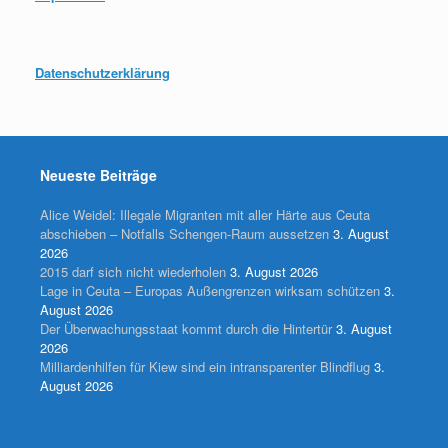
Datenschutzerklärung
Neueste Beiträge
Alice Weidel: Illegale Migranten mit aller Härte aus Ceuta
abschieben – Notfalls Schengen-Raum aussetzen
3. August
2026
2015 darf sich nicht wiederholen
3. August 2026
Lage in Ceuta – Europas Außengrenzen wirksam schützen
3.
August 2026
Der Überwachungsstaat kommt durch die Hintertür
3. August
2026
Milliardenhilfen für Kiew sind ein intransparenter Blindflug
3.
August 2026