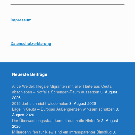
Impressum
Datenschutzerklärung
Neueste Beiträge
Alice Weidel: Illegale Migranten mit aller Härte aus Ceuta
abschieben – Notfalls Schengen-Raum aussetzen
3. August
2026
2015 darf sich nicht wiederholen
3. August 2026
Lage in Ceuta – Europas Außengrenzen wirksam schützen
3.
August 2026
Der Überwachungsstaat kommt durch die Hintertür
3. August
2026
Milliardenhilfen für Kiew sind ein intransparenter Blindflug
3.