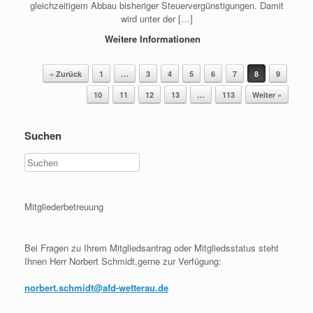
gleichzeitigem Abbau bisheriger Steuervergünstigungen. Damit
wird unter der […]
Weitere Informationen
Beitragsnavigation
« Zurück
1
…
3
4
5
6
7
8
9
10
11
12
13
…
113
Weiter »
Suchen
Mitgliederbetreuung
Bei Fragen zu Ihrem Mitgliedsantrag oder Mitgliedsstatus steht
Ihnen Herr Norbert Schmidt,gerne zur Verfügung:
norbert.schmidt@afd-wetterau.de