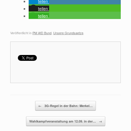
teilen
teilen
teilen
Veröffentlicht in
PM AfD Bund
,
Unsere Grundsaetze
.
Beitragsnavigation
←
3G-Regel in der Bahn: Merkel…
Wahlkampfveranstaltung am 12.09. in der…
→