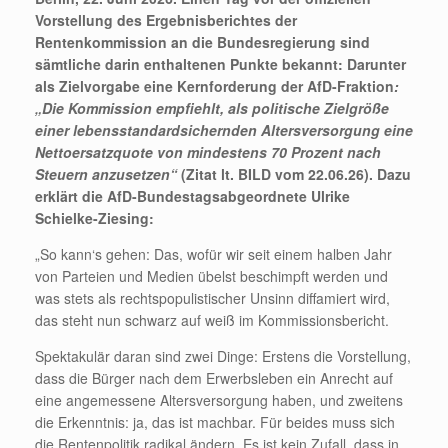
Vorstellung des Ergebnisberichtes der
Rentenkommission an die Bundesregierung sind
sämtliche darin enthaltenen Punkte bekannt: Darunter
als Zielvorgabe eine Kernforderung der AfD-Fraktion
:
„Die Kommission empfiehlt, als politische Zielgröße
einer lebensstandardsichernden Altersversorgung eine
Nettoersatzquote von mindestens 70 Prozent nach
Steuern anzusetzen“
(Zitat lt. BILD vom 22.06.26). Dazu
erklärt die AfD-Bundestagsabgeordnete Ulrike
Schielke-Ziesing:
„So kann‘s gehen: Das, wofür wir seit einem halben Jahr
von Parteien und Medien übelst beschimpft werden und
was stets als rechtspopulistischer Unsinn diffamiert wird,
das steht nun schwarz auf weiß im Kommissionsbericht.
Spektakulär daran sind zwei Dinge: Erstens die Vorstellung,
dass die Bürger nach dem Erwerbsleben ein Anrecht auf
eine angemessene Altersversorgung haben, und zweitens
die Erkenntnis: ja, das ist machbar. Für beides muss sich
die Rentenpolitik radikal ändern. Es ist kein Zufall, dass in