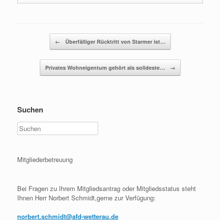
Beitragsnavigation
←
Überfälliger Rücktritt von Starmer ist…
Privates Wohneigentum gehört als solideste…
→
Suchen
Mitgliederbetreuung
Bei Fragen zu Ihrem Mitgliedsantrag oder Mitgliedsstatus steht
Ihnen Herr Norbert Schmidt,gerne zur Verfügung:
norbert.schmidt@afd-wetterau.de