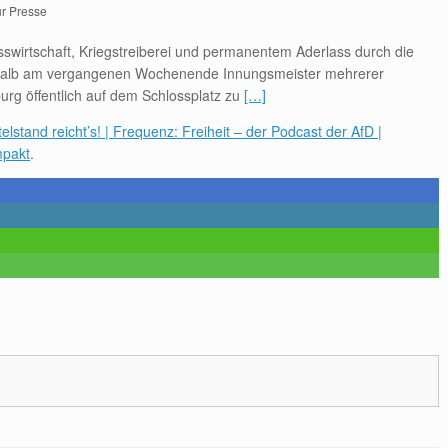
r Presse
sswirtschaft, Kriegstreiberei und permanentem Aderlass durch die
shalb am vergangenen Wochenende Innungsmeister mehrerer
g öffentlich auf dem Schlossplatz zu
[…]
lstand reicht’s! | Frequenz: Freiheit – der Podcast der AfD |
pakt
.