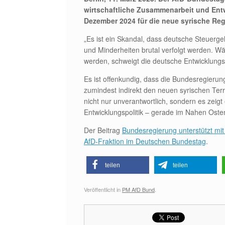
wirtschaftliche Zusammenarbeit und Entwi
Dezember 2024 für die neue syrische Reg
„Es ist ein Skandal, dass deutsche Steuerge
und Minderheiten brutal verfolgt werden. W
werden, schweigt die deutsche Entwicklungs
Es ist offenkundig, dass die Bundesregieru
zumindest indirekt den neuen syrischen Terro
nicht nur unverantwortlich, sondern es zeig
Entwicklungspolitik – gerade im Nahen Osten 
Der Beitrag
Bundesregierung unterstützt mit
AfD-Fraktion im Deutschen Bundestag
.
teilen
teilen
Veröffentlicht in
PM AfD Bund
.