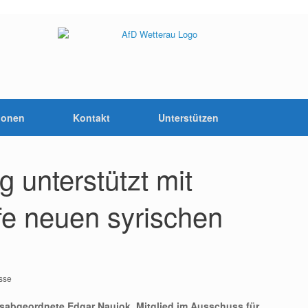
ionen
Kontakt
Unterstützen
 unterstützt mit
fe neuen syrischen
sse
gsabgeordnete Edgar Naujok, Mitglied im Ausschuss für