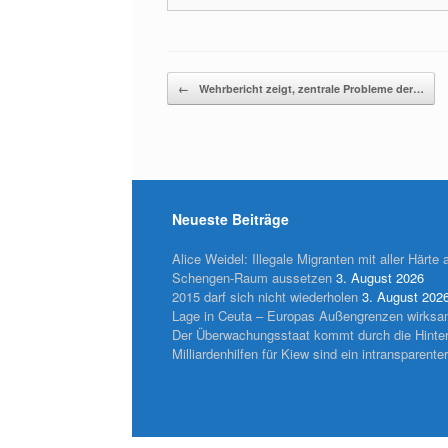
Beitragsnavigation
←
Wehrbericht zeigt, zentrale Probleme der…
Neueste Beiträge
Alice Weidel: Illegale Migranten mit aller Härte
Schengen-Raum aussetzen
3. August 2026
2015 darf sich nicht wiederholen
3. August 202
Lage in Ceuta – Europas Außengrenzen wirksa
Der Überwachungsstaat kommt durch die Hinter
Milliardenhilfen für Kiew sind ein intransparenter