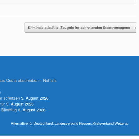
Kriminalstatistik ist Zeugnis fortschreitenden Staatsversagens
→
 aus Ceuta abschieben – Notfalls
6
m schützen
3. August 2026
tür
3. August 2026
 Blindflug
3. August 2026
Alternative für Deutschland::Landesverband Hessen::Kreisverband Wetterau