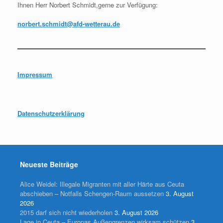
Ihnen Herr Norbert Schmidt,gerne zur Verfügung:
norbert.schmidt@afd-wetterau.de
Impressum
Datenschutzerklärung
Neueste Beiträge
Alice Weidel: Illegale Migranten mit aller Härte aus Ceuta
abschieben – Notfalls Schengen-Raum aussetzen
3. August
2026
2015 darf sich nicht wiederholen
3. August 2026
Lage in Ceuta – Europas Außengrenzen wirksam schützen
3.