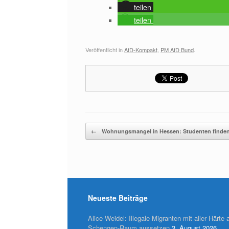
teilen
teilen
Veröffentlicht in
AfD-Kompakt
,
PM AfD Bund
.
Beitragsnavigation
←
Wohnungsmangel in Hessen: Studenten find
Neueste Beiträge
Alice Weidel: Illegale Migranten mit aller Härte
Schengen-Raum aussetzen
3. August 2026