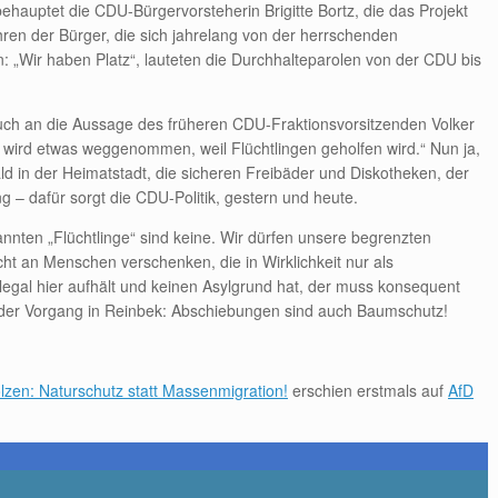
behauptet die CDU-Bürgervorsteherin Brigitte Bortz, die das Projekt
Ohren der Bürger, die sich jahrelang von der herrschenden
„Wir haben Platz“, lauteten die Durchhalteparolen von der CDU bis
ch an die Aussage des früheren CDU-Fraktionsvorsitzenden Volker
wird etwas weggenommen, weil Flüchtlingen geholfen wird.“ Nun ja,
Wald in der Heimatstadt, die sicheren Freibäder und Diskotheken, der
– dafür sorgt die CDU-Politik, gestern und heute.
annten „Flüchtlinge“ sind keine. Wir dürfen unsere begrenzten
t an Menschen verschenken, die in Wirklichkeit nur als
legal hier aufhält und keinen Asylgrund hat, der muss konsequent
 der Vorgang in Reinbek: Abschiebungen sind auch Baumschutz!
lzen: Naturschutz statt Massenmigration!
erschien erstmals auf
AfD