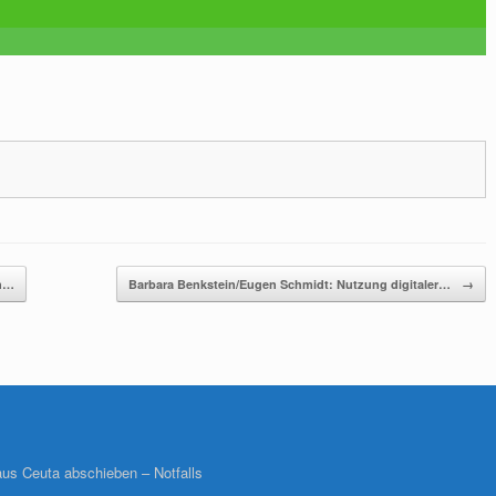
en…
Barbara Benkstein/Eugen Schmidt: Nutzung digitaler…
→
 aus Ceuta abschieben – Notfalls