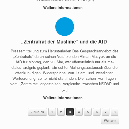
Weitere Informationen
„Zentralrat der Muslime“ und die AfD
Pressemitteilung zum Herunterladen Das Gesprächsangebot des
„Zentralrats“ durch seinen Vorsitzenden Aiman Mazyek an die
AfD für Montag, den 23. Mai, war offensichtlich nur als me-
diales Ereignis geplant. Ein echter Meinungsaustausch über die
offenkun- digen Widersprüche von Islam und westlicher
Werteordnung sollte nicht stattfinden. Die schon vor Tagen
vom „Zentralrat“ angestellten Vergleiche zwischen NSDAP und
[…]
Weitere Informationen
Beitragsnavigation
« Zurück
1
2
3
4
5
6
7
8
Weiter »