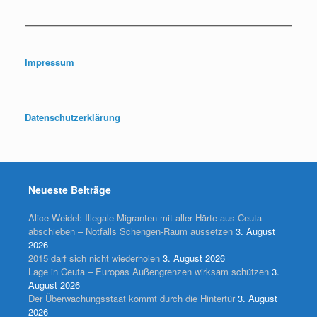
Impressum
Datenschutzerklärung
Neueste Beiträge
Alice Weidel: Illegale Migranten mit aller Härte aus Ceuta
abschieben – Notfalls Schengen-Raum aussetzen
3. August
2026
2015 darf sich nicht wiederholen
3. August 2026
Lage in Ceuta – Europas Außengrenzen wirksam schützen
3.
August 2026
Der Überwachungsstaat kommt durch die Hintertür
3. August
2026