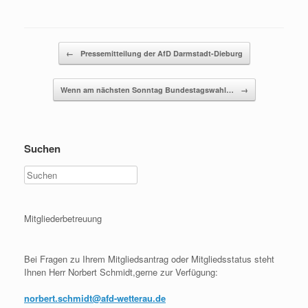
Beitragsnavigation
←
Pressemitteilung der AfD Darmstadt-Dieburg
Wenn am nächsten Sonntag Bundestagswahl…
→
Suchen
Mitgliederbetreuung
Bei Fragen zu Ihrem Mitgliedsantrag oder Mitgliedsstatus steht
Ihnen Herr Norbert Schmidt,gerne zur Verfügung:
norbert.schmidt@afd-wetterau.de