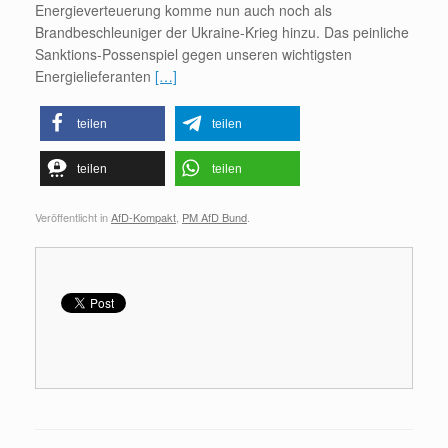
Energieverteuerung komme nun auch noch als
Brandbeschleuniger der Ukraine-Krieg hinzu. Das peinliche
Sanktions-Possenspiel gegen unseren wichtigsten
Energielieferanten
[…]
teilen
teilen
teilen
teilen
Veröffentlicht in
AfD-Kompakt
,
PM AfD Bund
.