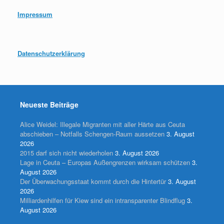
Impressum
Datenschutzerklärung
Neueste Beiträge
Alice Weidel: Illegale Migranten mit aller Härte aus Ceuta
abschieben – Notfalls Schengen-Raum aussetzen
3. August
2026
2015 darf sich nicht wiederholen
3. August 2026
Lage in Ceuta – Europas Außengrenzen wirksam schützen
3.
August 2026
Der Überwachungsstaat kommt durch die Hintertür
3. August
2026
Milliardenhilfen für Kiew sind ein intransparenter Blindflug
3.
August 2026