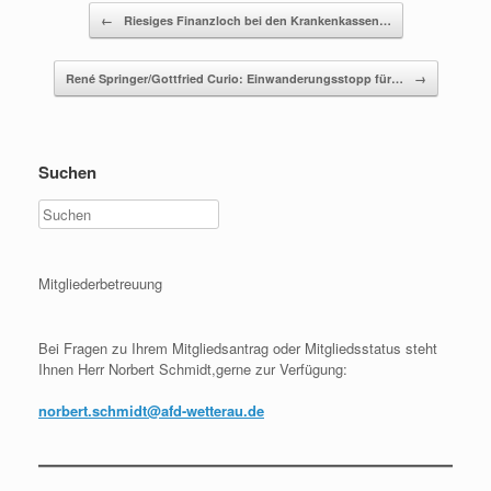
Beitragsnavigation
←
Riesiges Finanzloch bei den Krankenkassen…
René Springer/Gottfried Curio: Einwanderungsstopp für…
→
Suchen
Mitgliederbetreuung
Bei Fragen zu Ihrem Mitgliedsantrag oder Mitgliedsstatus steht
Ihnen Herr Norbert Schmidt,gerne zur Verfügung:
norbert.schmidt@afd-wetterau.de