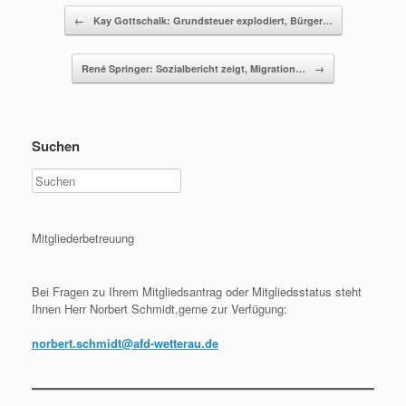
Beitragsnavigation
←
Kay Gottschalk: Grundsteuer explodiert, Bürger…
René Springer: Sozialbericht zeigt, Migration…
→
Suchen
Mitgliederbetreuung
Bei Fragen zu Ihrem Mitgliedsantrag oder Mitgliedsstatus steht
Ihnen Herr Norbert Schmidt,gerne zur Verfügung:
norbert.schmidt@afd-wetterau.de