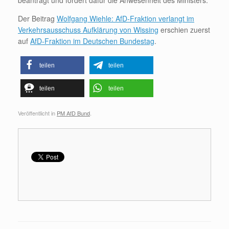
beantragt und fordert dafür die Anwesenheit des Ministers.“
Der Beitrag
Wolfgang Wiehle: AfD-Fraktion verlangt im
Verkehrsausschuss Aufklärung von Wissing
erschien zuerst
auf
AfD-Fraktion im Deutschen Bundestag
.
teilen
teilen
teilen
teilen
Veröffentlicht in
PM AfD Bund
.