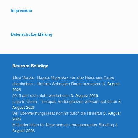
Impressum
Datenschutzerklärung
Neueste Beiträge
Alice Weidel: Illegale Migranten mit aller Härte aus Ceuta
abschieben – Notfalls Schengen-Raum aussetzen
3. August
2026
2015 darf sich nicht wiederholen
3. August 2026
Lage in Ceuta – Europas Außengrenzen wirksam schützen
3.
August 2026
Der Überwachungsstaat kommt durch die Hintertür
3. August
2026
Milliardenhilfen für Kiew sind ein intransparenter Blindflug
3.
August 2026