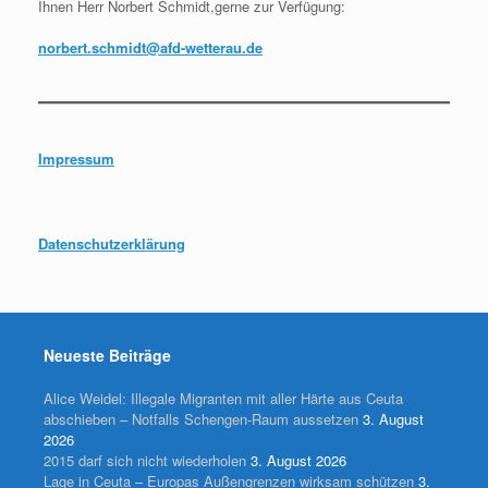
Ihnen Herr Norbert Schmidt,gerne zur Verfügung:
norbert.schmidt@afd-wetterau.de
Impressum
Datenschutzerklärung
Neueste Beiträge
Alice Weidel: Illegale Migranten mit aller Härte aus Ceuta
abschieben – Notfalls Schengen-Raum aussetzen
3. August
2026
2015 darf sich nicht wiederholen
3. August 2026
Lage in Ceuta – Europas Außengrenzen wirksam schützen
3.