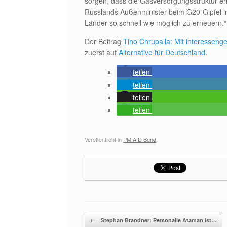
sorgen, dass die Gasversorgungsstruktur e
Russlands Außenminister beim G20-Gipfel in
Länder so schnell wie möglich zu erneuern.“
Der Beitrag
Tino Chrupalla: Mit interesseng
zuerst auf
Alternative für Deutschland
.
teilen
teilen
teilen
teilen
Veröffentlicht in
PM AfD Bund
.
Beitragsnavigation
←
Stephan Brandner: Personalie Ataman ist…