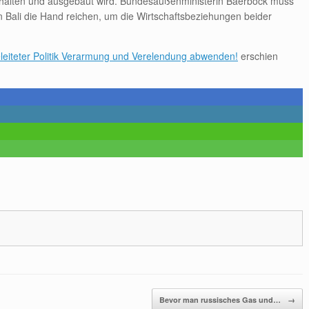
rhalten und ausgebaut wird. Bundesaußenministerin Baerbock muss
 Bali die Hand reichen, um die Wirtschaftsbeziehungen beider
eleiteter Politik Verarmung und Verelendung abwenden!
erschien
Bevor man russisches Gas und…
→