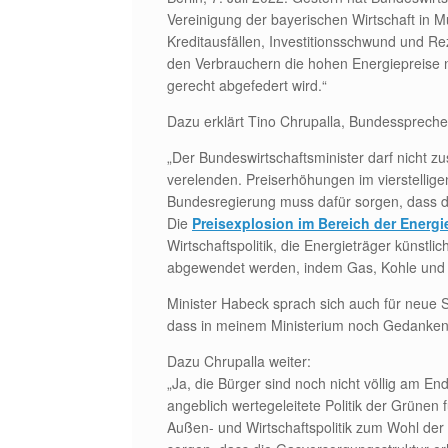
Vereinigung der bayerischen Wirtschaft in M
Kreditausfällen, Investitionsschwund und Rez
den Verbrauchern die hohen Energiepreise 
gerecht abgefedert wird.“
Dazu erklärt Tino Chrupalla, Bundesspreche
„Der Bundeswirtschaftsminister darf nicht z
verelenden. Preiserhöhungen im vierstellige
Bundesregierung muss dafür sorgen, dass di
Die
Preisexplosion im Bereich der Energi
Wirtschaftspolitik, die Energieträger künst
abgewendet werden, indem Gas, Kohle und K
Minister Habeck sprach sich auch für neue 
dass in meinem Ministerium noch Gedanken s
Dazu Chrupalla weiter:
„Ja, die Bürger sind noch nicht völlig am En
angeblich wertegeleitete Politik der Grünen f
Außen- und Wirtschaftspolitik zum Wohl der