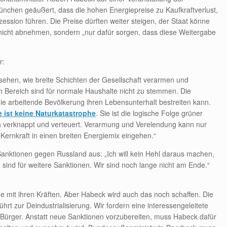
ünchen geäußert, dass die hohen Energiepreise zu Kaufkraftverlust,
ession führen. Die Preise dürften weiter steigen, der Staat könne
nicht abnehmen, sondern „nur dafür sorgen, dass diese Weitergabe
r:
usehen, wie breite Schichten der Gesellschaft verarmen und
n Bereich sind für normale Haushalte nicht zu stemmen. Die
e arbeitende Bevölkerung ihren Lebensunterhalt bestreiten kann.
e ist keine Naturkatastrophe
. Sie ist die logische Folge grüner
lich verknappt und verteuert. Verarmung und Verelendung kann nur
ernkraft in einen breiten Energiemix eingehen.“
Sanktionen gegen Russland aus: „Ich will kein Hehl daraus machen,
ind für weitere Sanktionen. Wir sind noch lange nicht am Ende.“
de mit ihren Kräften. Aber Habeck wird auch das noch schaffen. Die
ührt zur Deindustrialisierung. Wir fordern eine interessengeleitete
 Bürger. Anstatt neue Sanktionen vorzubereiten, muss Habeck dafür