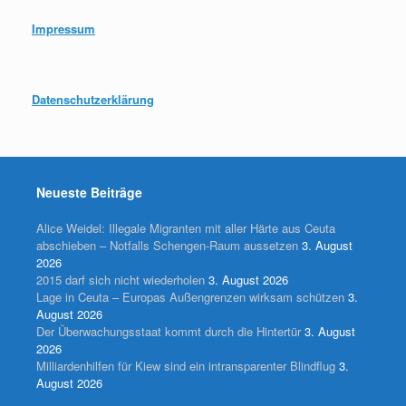
Impressum
Datenschutzerklärung
Neueste Beiträge
Alice Weidel: Illegale Migranten mit aller Härte aus Ceuta
abschieben – Notfalls Schengen-Raum aussetzen
3. August
2026
2015 darf sich nicht wiederholen
3. August 2026
Lage in Ceuta – Europas Außengrenzen wirksam schützen
3.
August 2026
Der Überwachungsstaat kommt durch die Hintertür
3. August
2026
Milliardenhilfen für Kiew sind ein intransparenter Blindflug
3.
August 2026