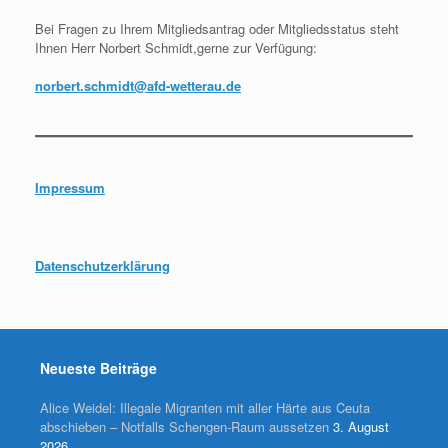
Bei Fragen zu Ihrem Mitgliedsantrag oder Mitgliedsstatus steht
Ihnen Herr Norbert Schmidt,gerne zur Verfügung:
norbert.schmidt@afd-wetterau.de
Impressum
Datenschutzerklärung
Neueste Beiträge
Alice Weidel: Illegale Migranten mit aller Härte aus Ceuta
abschieben – Notfalls Schengen-Raum aussetzen
3. August
2026