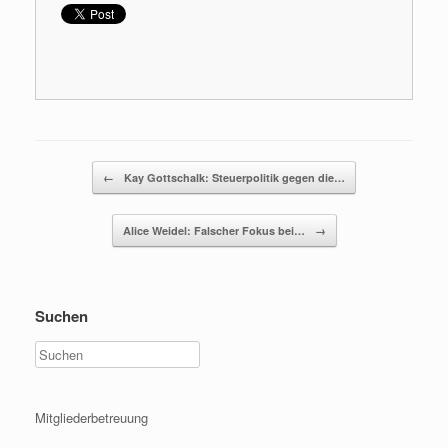
Beitragsnavigation
←
Kay Gottschalk: Steuerpolitik gegen die…
Alice Weidel: Falscher Fokus bei…
→
Suchen
Mitgliederbetreuung