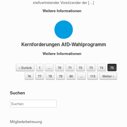
stellvertretender Vorsitzender der […]
Weitere Informationen
Kernforderungen AfD-Wahlprogramm
Weitere Informationen
Beitragsnavigation
« Zurück
1
…
70
71
72
73
74
75
76
77
78
79
80
…
113
Weiter »
Suchen
Mitgliederbetreuung