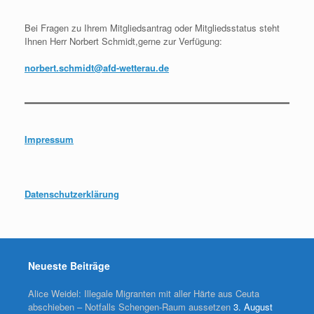
Bei Fragen zu Ihrem Mitgliedsantrag oder Mitgliedsstatus steht
Ihnen Herr Norbert Schmidt,gerne zur Verfügung:
norbert.schmidt@afd-wetterau.de
Impressum
Datenschutzerklärung
Neueste Beiträge
Alice Weidel: Illegale Migranten mit aller Härte aus Ceuta
abschieben – Notfalls Schengen-Raum aussetzen
3. August