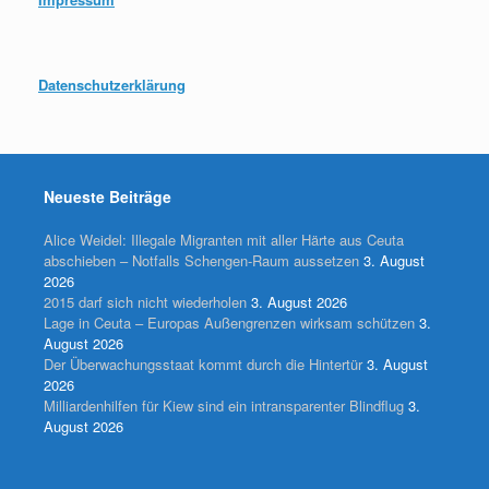
Datenschutzerklärung
Neueste Beiträge
Alice Weidel: Illegale Migranten mit aller Härte aus Ceuta
abschieben – Notfalls Schengen-Raum aussetzen
3. August
2026
2015 darf sich nicht wiederholen
3. August 2026
Lage in Ceuta – Europas Außengrenzen wirksam schützen
3.
August 2026
Der Überwachungsstaat kommt durch die Hintertür
3. August
2026
Milliardenhilfen für Kiew sind ein intransparenter Blindflug
3.
August 2026