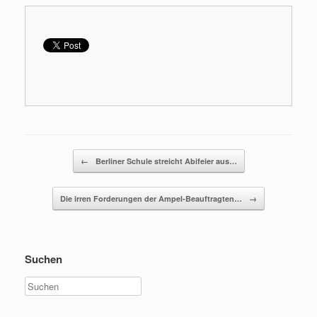
Beitragsnavigation
←
Berliner Schule streicht Abifeier aus…
Die irren Forderungen der Ampel-Beauftragten…
→
Suchen