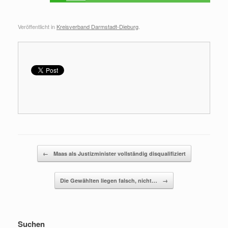
Veröffentlicht in
Kreisverband Darmstadt-Dieburg
.
Beitragsnavigation
←
Maas als Justizminister vollständig disqualifiziert
Die Gewählten liegen falsch, nicht…
→
Suchen