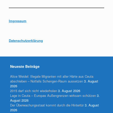
Impressum
Datenschutzerklärung
Neueste Beiträge
Alice Weidel: Illegale Migranten mit aller Härte aus Ceuta
abschieben – Notfalls Schengen-Raum aussetzen
3. August
2026
2015 darf sich nicht wiederholen
3. August 2026
Lage in Ceuta – Europas Außengrenzen wirksam schützen
3.
August 2026
Der Überwachungsstaat kommt durch die Hintertür
3. August
2026