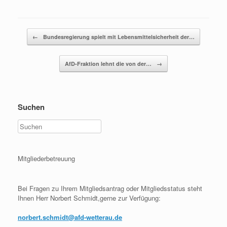
Beitragsnavigation
←
Bundesregierung spielt mit Lebensmittelsicherheit der…
AfD-Fraktion lehnt die von der…
→
Suchen
Mitgliederbetreuung
Bei Fragen zu Ihrem Mitgliedsantrag oder Mitgliedsstatus steht
Ihnen Herr Norbert Schmidt,gerne zur Verfügung:
norbert.schmidt@afd-wetterau.de