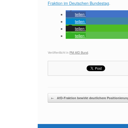
Fraktion im Deutschen Bundestag
.
teilen
teilen
teilen
teilen
Veröffentlicht in
PM AfD Bund
.
Beitragsnavigation
←
AfD-Fraktion bewirkt deutlichere Positionieru