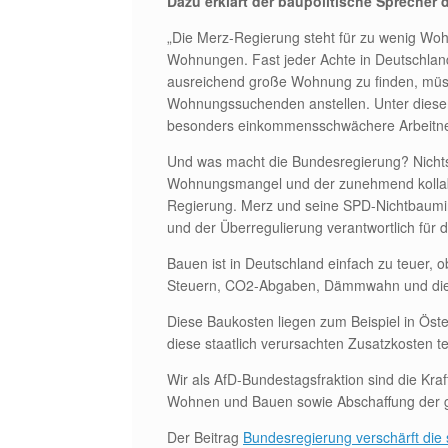
Dazu erklärt der baupolitische Sprecher
„Die Merz-Regierung steht für zu wenig W
Wohnungen. Fast jeder Achte in Deutschlan
ausreichend große Wohnung zu finden, müs
Wohnungssuchenden anstellen. Unter dieser k
besonders einkommensschwächere Arbeitneh
Und was macht die Bundesregierung? Nicht
Wohnungsmangel und der zunehmend kollab
Regierung. Merz und seine SPD-Nichtbauminis
und der Überregulierung verantwortlich für d
Bauen ist in Deutschland einfach zu teuer,
Steuern, CO2-Abgaben, Dämmwahn und die Mo
Diese Baukosten liegen zum Beispiel in Öste
diese staatlich verursachten Zusatzkosten t
Wir als AfD-Bundestagsfraktion sind die Kraf
Wohnen und Bauen sowie Abschaffung der gen
Der Beitrag
Bundesregierung verschärft di