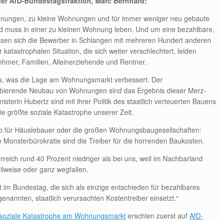
 der AfD-Bundestagsfraktion, Marc Bernhard:
ohnungen, zu kleine Wohnungen und für immer weniger neu gebaute
d muss in einer zu kleinen Wohnung leben. Und um eine bezahlbare,
sen sich die Bewerber in Schlangen mit mehreren Hundert anderen
atastrophalen Situation, die sich weiter verschlechtert, leiden
mer, Familien, Alleinerziehende und Rentner.
s, was die Lage am Wohnungsmarkt verbessert. Der
ierende Neubau von Wohnungen sind das Ergebnis dieser Merz-
terin Hubertz sind mit ihrer Politik des staatlich verteuerten Bauens
ie größte soziale Katastrophe unserer Zeit.
 ob für Häuslebauer oder die großen Wohnungsbaugesellschaften:
nsterbürokratie sind die Treiber für die horrenden Baukosten.
rreich rund 40 Prozent niedriger als bei uns, weil im Nachbarland
eilweise oder ganz wegfallen.
t im Bundestag, die sich als einzige entschieden für bezahlbares
annten, staatlich verursachten Kostentreiber einsetzt.“
e soziale Katastrophe am Wohnungsmarkt
erschien zuerst auf
AfD-