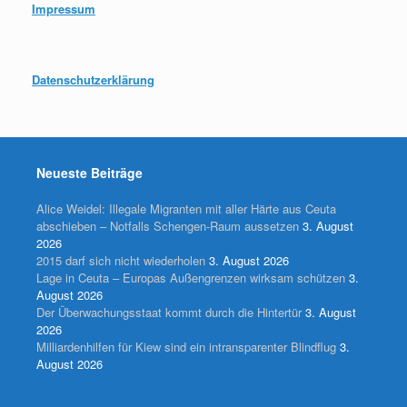
Impressum
Datenschutzerklärung
Neueste Beiträge
Alice Weidel: Illegale Migranten mit aller Härte aus Ceuta
abschieben – Notfalls Schengen-Raum aussetzen
3. August
2026
2015 darf sich nicht wiederholen
3. August 2026
Lage in Ceuta – Europas Außengrenzen wirksam schützen
3.
August 2026
Der Überwachungsstaat kommt durch die Hintertür
3. August
2026
Milliardenhilfen für Kiew sind ein intransparenter Blindflug
3.
August 2026