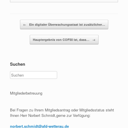
Beitragsnavigation
←
Ein digitaler Überwachungsstaat ist zusätzlicher…
Hauptergebnis von COP30 ist, dass…
→
Suchen
Mitgliederbetreuung
Bei Fragen zu Ihrem Mitgliedsantrag oder Mitgliedsstatus steht
Ihnen Herr Norbert Schmidt,gerne zur Verfügung:
norbert.schmidt@afd-wetterau.de