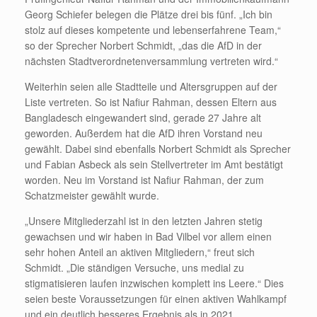
Georg Schiefer belegen die Plätze drei bis fünf. „Ich bin
stolz auf dieses kompetente und lebenserfahrene Team,“
so der Sprecher Norbert Schmidt, „das die AfD in der
nächsten Stadtverordnetenversammlung vertreten wird.“
Weiterhin seien alle Stadtteile und Altersgruppen auf der
Liste vertreten. So ist Nafiur Rahman, dessen Eltern aus
Bangladesch eingewandert sind, gerade 27 Jahre alt
geworden. Außerdem hat die AfD ihren Vorstand neu
gewählt. Dabei sind ebenfalls Norbert Schmidt als Sprecher
und Fabian Asbeck als sein Stellvertreter im Amt bestätigt
worden. Neu im Vorstand ist Nafiur Rahman, der zum
Schatzmeister gewählt wurde.
„Unsere Mitgliederzahl ist in den letzten Jahren stetig
gewachsen und wir haben in Bad Vilbel vor allem einen
sehr hohen Anteil an aktiven Mitgliedern,“ freut sich
Schmidt. „Die ständigen Versuche, uns medial zu
stigmatisieren laufen inzwischen komplett ins Leere.“ Dies
seien beste Voraussetzungen für einen aktiven Wahlkampf
und ein deutlich besseres Ergebnis als in 2021.