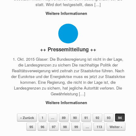
statt. Wird dort festgestellt, dass […]
Weitere Informationen
++ Pressemitteilung ++
1. Okt. 2015 Glaser: Die Bundesregierung ist nicht in der Lage,
die Landesgrenzen zu sichern Die nachhaltige Politik der
Realitätsverweigerung wird zeitnah zur Staatskrise führen. Nach
der Eurokrise und der Energiekrise muss es jetzt zur Staatskrise
kommen. Eine Regierung, die nicht in der Lage ist, die
Landesgrenzen zu sichern, hat jegliche Autorität verloren. Die
Gewährleistung […]
Weitere Informationen
Beitragsnavigation
« Zurück
1
…
89
90
91
92
93
94
95
96
97
98
99
…
113
Weiter »