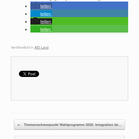
teilen
teilen
teilen
teilen
Veröffentlicht in
AfD Land
.
Beitragsnavigation
←
Themenschwerpunkt Wahlprogramm 2025: Integration ist…