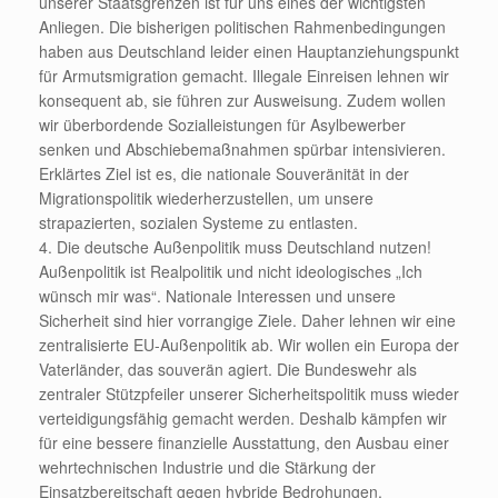
unserer Staatsgrenzen ist für uns eines der wichtigsten
Anliegen. Die bisherigen politischen Rahmenbedingungen
haben aus Deutschland leider einen Hauptanziehungspunkt
für Armutsmigration gemacht. Illegale Einreisen lehnen wir
konsequent ab, sie führen zur Ausweisung. Zudem wollen
wir überbordende Sozialleistungen für Asylbewerber
senken und Abschiebemaßnahmen spürbar intensivieren.
Erklärtes Ziel ist es, die nationale Souveränität in der
Migrationspolitik wiederherzustellen, um unsere
strapazierten, sozialen Systeme zu entlasten.
4. Die deutsche Außenpolitik muss Deutschland nutzen!
Außenpolitik ist Realpolitik und nicht ideologisches „Ich
wünsch mir was“. Nationale Interessen und unsere
Sicherheit sind hier vorrangige Ziele. Daher lehnen wir eine
zentralisierte EU-Außenpolitik ab. Wir wollen ein Europa der
Vaterländer, das souverän agiert. Die Bundeswehr als
zentraler Stützpfeiler unserer Sicherheitspolitik muss wieder
verteidigungsfähig gemacht werden. Deshalb kämpfen wir
für eine bessere finanzielle Ausstattung, den Ausbau einer
wehrtechnischen Industrie und die Stärkung der
Einsatzbereitschaft gegen hybride Bedrohungen.