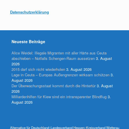
Datenschutzerklärung
Neueste Beiträge
Alice Weidel: Illegale Migranten mit aller Härte aus Ceuta
abschieben – Notfalls Schengen-Raum aussetzen
3. August
2026
2015 darf sich nicht wiederholen
3. August 2026
Lage in Ceuta – Europas Außengrenzen wirksam schützen
3.
August 2026
Der Überwachungsstaat kommt durch die Hintertür
3. August
2026
Milliardenhilfen für Kiew sind ein intransparenter Blindflug
3.
August 2026
Alternative für Deutschland::Landesverband Hessen::Kreisverband Wetterau