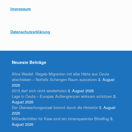
Impressum
Datenschutzerklärung
Neueste Beiträge
Alice Weidel: Illegale Migranten mit aller Härte aus Ceuta
abschieben – Notfalls Schengen-Raum aussetzen
3. August
2026
2015 darf sich nicht wiederholen
3. August 2026
Lage in Ceuta – Europas Außengrenzen wirksam schützen
3.
August 2026
Der Überwachungsstaat kommt durch die Hintertür
3. August
2026
Milliardenhilfen für Kiew sind ein intransparenter Blindflug
3.
August 2026